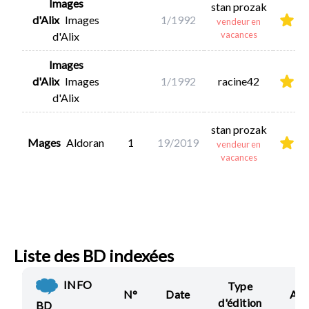
Images
stan prozak
d'Alix
Images
1/1992
vendeur en
vacances
d'Alix
Images
d'Alix
Images
1/1992
racine42
d'Alix
stan prozak
Mages
Aldoran
1
19/2019
vendeur en
vacances
Liste des BD indexées
INFO
Type
N°
Date
Act
d'édition
BD