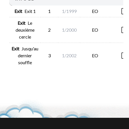
Exit
Exit 1
1
1/1999
EO
Exit
Le
deuxième
2
1/2000
EO
cercle
Exit
Jusqu'au
dernier
3
1/2002
EO
souffle