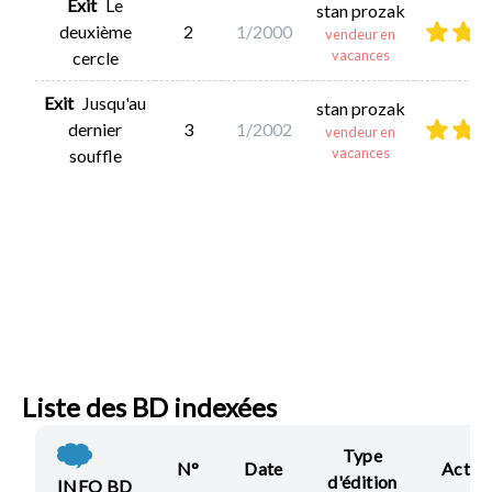
Exit
Le
stan prozak
deuxième
2
1/2000
vendeur en
vacances
cercle
Exit
Jusqu'au
stan prozak
dernier
3
1/2002
vendeur en
vacances
souffle
Liste des BD indexées
Type
N°
Date
Actio
d'édition
INFO BD